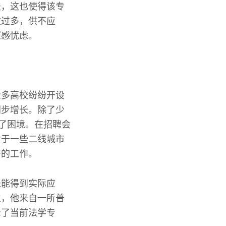
法，这也使得该专
数过多，供不应
深感忧虑。
众多高校纷纷开设
同步增长。除了少
遇了困境。在招聘会
对于一些二线城市
符的工作。
未能得到实际应
生，他来自一所普
示了当前法学专