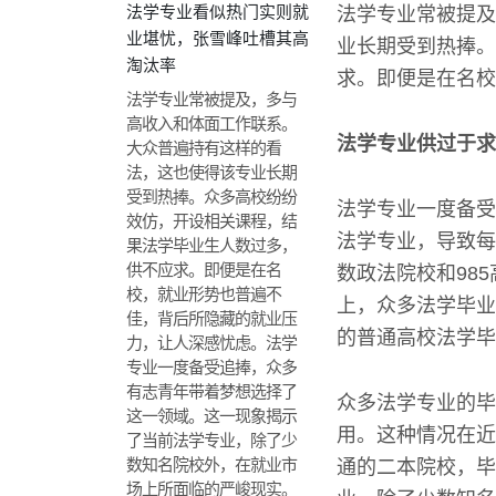
法学专业看似热门实则就
法学专业常被提及
业堪忧，张雪峰吐槽其高
业长期受到热捧。
淘汰率
求。即便是在名校
法学专业常被提及，多与
高收入和体面工作联系。
法学专业供过于求
大众普遍持有这样的看
法，这也使得该专业长期
受到热捧。众多高校纷纷
法学专业一度备受
效仿，开设相关课程，结
法学专业，导致每
果法学毕业生人数过多，
供不应求。即便是在名
数政法院校和98
校，就业形势也普遍不
上，众多法学毕业
佳，背后所隐藏的就业压
的普通高校法学毕
力，让人深感忧虑。法学
专业一度备受追捧，众多
有志青年带着梦想选择了
众多法学专业的毕
这一领域。这一现象揭示
用。这种情况在近
了当前法学专业，除了少
数知名院校外，在就业市
通的二本院校，毕
场上所面临的严峻现实。