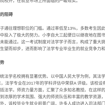
院校外，在就业市场上所面临的严峻现实。
的阻碍
子通往理想职位的门槛。通过率低至13%，多数考生因
中投入了极大的努力。小李自大三起便日以继夜地在图
未能通过。这一考试制度对法学学子而言，构成了重大
生望而却步，进而影响了法学专业毕业生的就业竞争力
势
统法学名校拥有显著优势。以中国人民大学为例，其法
以来，法学专业在2017年的学科评估中荣获A 评级。该校
括法学。师资力量方面，汇聚了众多知名教授。在这样
到浓厚的学术氛围、强大的师资队伍和丰富的教学资源
外，该校毕业生就业前景广阔，许多人成功进入司法部