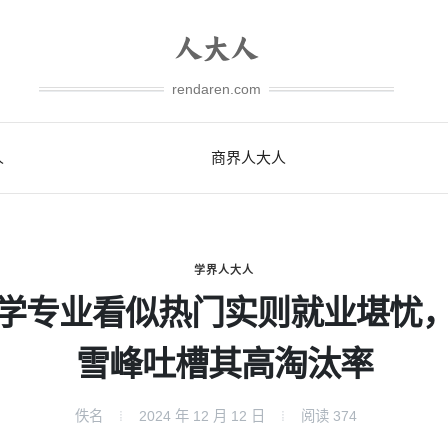
rendaren.com
人
商界人大人
学界人大人
学专业看似热门实则就业堪忧
雪峰吐槽其高淘汰率
佚名
2024 年 12 月 12 日
阅读
374