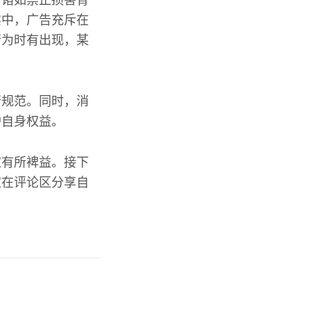
。诸如禁止损害青
实中，广告充斥在
行为时有出现，某
行规范。同时，消
护自身权益。
家有所裨益。接下
家在评论区分享自