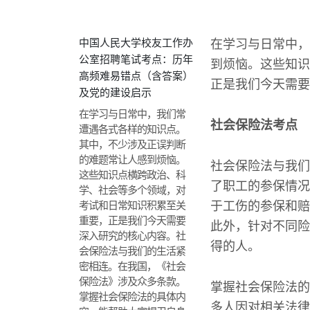
中国人民大学校友工作办
在学习与日常中，
公室招聘笔试考点：历年
到烦恼。这些知识
高频难易错点（含答案）
正是我们今天需要
及党的建设启示
在学习与日常中，我们常
社会保险法考点
遭遇各式各样的知识点。
其中，不少涉及正误判断
的难题常让人感到烦恼。
社会保险法与我们
这些知识点横跨政治、科
了职工的参保情况
学、社会等多个领域，对
考试和日常知识积累至关
于工伤的参保和赔
重要，正是我们今天需要
此外，针对不同险
深入研究的核心内容。社
得的人。
会保险法与我们的生活紧
密相连。在我国，《社会
保险法》涉及众多条款。
掌握社会保险法的
掌握社会保险法的具体内
多人因对相关法律