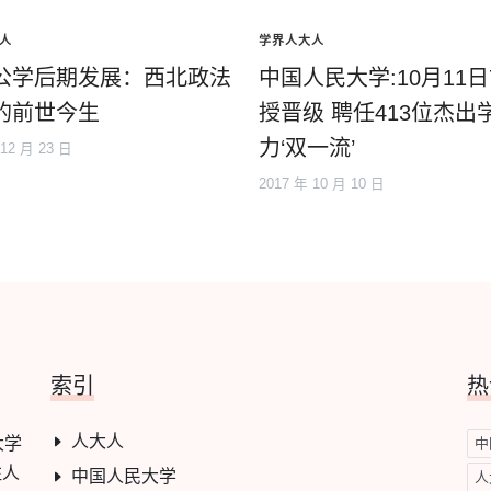
人
学界人大人
公学后期发展：西北政法
中国人民大学:10月11
的前世今生
授晋级 聘任413位杰出
力‘双一流’
 12 月 23 日
2017 年 10 月 10 日
索引
热
人大人
大学
中
注人
中国人民大学
人