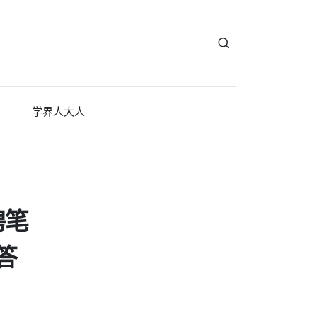
学界人大人
聘笔
答