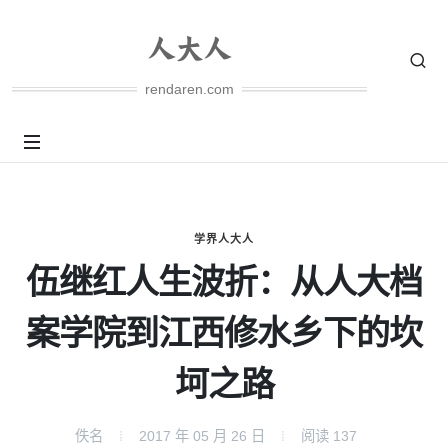
rendaren.com
学界人大人
伍继红人生波折：从人大档
案学院到江西修水乡下的坎
坷之路
佚名
2017 年 05 月 26 日
阅读
137