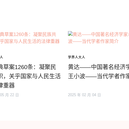
人
学界人大人
典草案1260条：凝聚民
黄达——中国著名经济
识，关乎国家与人民生活
王小波——当代学者作
律重器
 05 月 22 日
2025 年 02 月 04 日