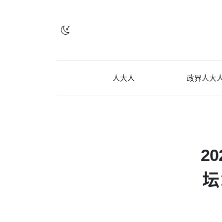
人大人
政界人大
2
坛