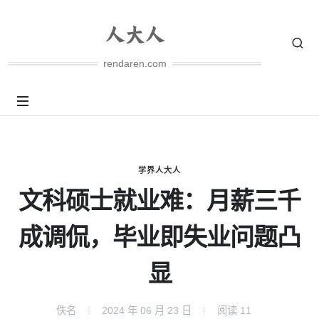
rendaren.com
学界人大人
文科硕士就业难：月薪三千
成调侃，毕业即失业问题凸
显
佚名
2024 年 06 月 23 日
阅读
11