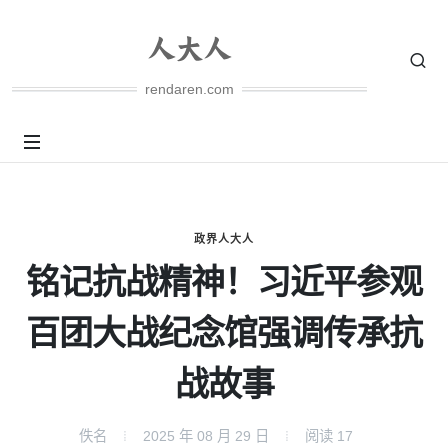
rendaren.com
政界人大人
铭记抗战精神！习近平参观
百团大战纪念馆强调传承抗
战故事
佚名
2025 年 08 月 29 日
阅读
17