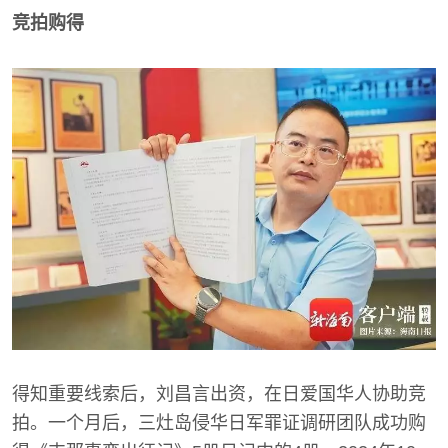
竞拍购得
得知重要线索后，刘昌言出资，在日爱国华人协助竞
拍。一个月后，三灶岛侵华日军罪证调研团队成功购