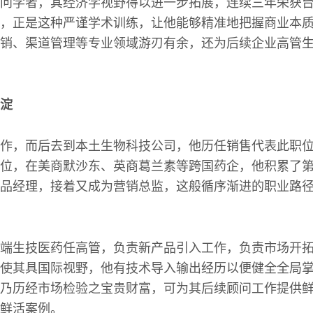
问学者，其经济学视野得以进一步拓展，连续三年荣获
，正是这种严谨学术训练，让他能够精准地把握商业本
销、渠道管理等专业领域游刃有余，还为后续企业高管
淀
作，而后去到本土生物科技公司，他历任销售代表此职
位，在美商默沙东、英商葛兰素等跨国药企，他积累了
品经理，接着又成为营销总监，这般循序渐进的职业路
端生技医药任高管，负责新产品引入工作，负责市场开
使其具国际视野，他有技术导入输出经历以便健全全局
乃历经市场检验之宝贵财富，可为其后续顾问工作提供
鲜活案例。