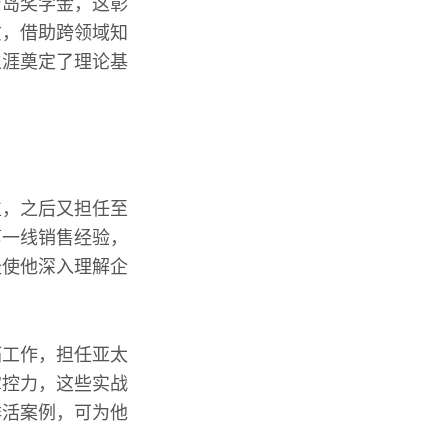
台岛奖学金，这彰
质，借助跨领域知
生涯奠定了理论基
位，之后又担任至
第一线销售经验，
径使他深入理解企
拓工作，担任亚太
掌控力，这些实战
鲜活案例，可为他