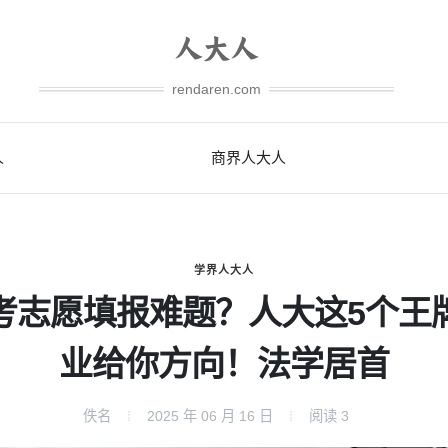
rendaren.com
人
商界人大人
学界人大人
考志愿填报难题？人大这5个王
业给你方向！法学居首
佚名
2025 年 06 月 16 日
阅读
3