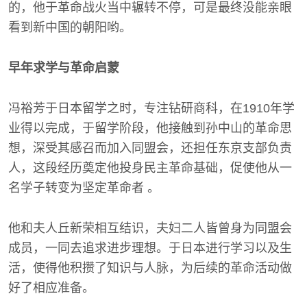
的，他于革命战火当中辗转不停，可是最终没能亲眼
看到新中国的朝阳哟。
早年求学与革命启蒙
冯裕芳于日本留学之时，专注钻研商科，在1910年学
业得以完成，于留学阶段，他接触到孙中山的革命思
想，深受其感召而加入同盟会，还担任东京支部负责
人，这段经历奠定他投身民主革命基础，促使他从一
名学子转变为坚定革命者 。
他和夫人丘新荣相互结识，夫妇二人皆曾身为同盟会
成员，一同去追求进步理想。于日本进行学习以及生
活，使得他积攒了知识与人脉，为后续的革命活动做
好了相应准备。