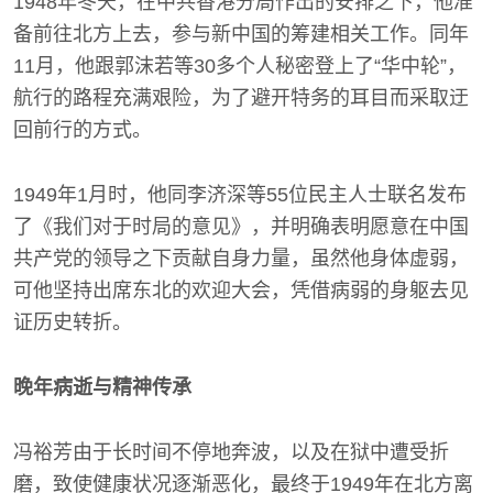
1948年冬天，在中共香港分局作出的安排之下，他准
备前往北方上去，参与新中国的筹建相关工作。同年
11月，他跟郭沫若等30多个人秘密登上了“华中轮”，
航行的路程充满艰险，为了避开特务的耳目而采取迂
回前行的方式。
1949年1月时，他同李济深等55位民主人士联名发布
了《我们对于时局的意见》，并明确表明愿意在中国
共产党的领导之下贡献自身力量，虽然他身体虚弱，
可他坚持出席东北的欢迎大会，凭借病弱的身躯去见
证历史转折。
晚年病逝与精神传承
冯裕芳由于长时间不停地奔波，以及在狱中遭受折
磨，致使健康状况逐渐恶化，最终于1949年在北方离