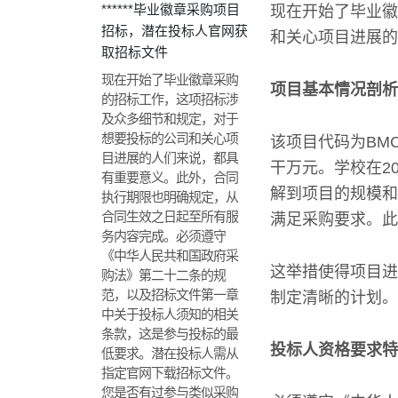
******毕业徽章采购项目
现在开始了毕业徽
招标，潜在投标人官网获
和关心项目进展的
取招标文件
现在开始了毕业徽章采购
项目基本情况剖析
的招标工作，这项招标涉
及众多细节和规定，对于
想要投标的公司和关心项
该项目代码为BM
目进展的人们来说，都具
干万元。学校在2
有重要意义。此外，合同
解到项目的规模和
执行期限也明确规定，从
合同生效之日起至所有服
满足采购要求。此
务内容完成。必须遵守
《中华人民共和国政府采
这举措使得项目进
购法》第二十二条的规
范，以及招标文件第一章
制定清晰的计划。
中关于投标人须知的相关
条款，这是参与投标的最
投标人资格要求特
低要求。潜在投标人需从
指定官网下载招标文件。
您是否有过参与类似采购