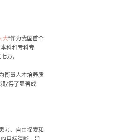
人大
”作为我国首个
个本科和专科专
过七万。
求为衡量人才培养质
域取得了显著成
立思考、自由探索和
们的目标清晰，旨