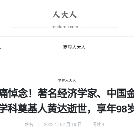
rendaren.com
人
商界人大人
学界人大人
痛悼念！著名经济学家、中国
学科奠基人黄达逝世，享年98
佚名
2023 年 02 月 19 日
阅读
4