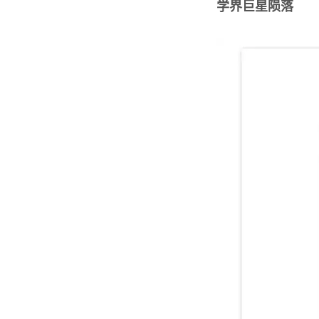
学界巨星陨落